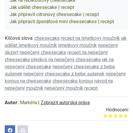
Jak na rebarborový cheesecake
Jak udělat cheesecake | recept
Jak připravit citronový cheesecake | recept
Jak připravit špenátové mini cheesecakes | recept
Klíčová slova:
cheesecake
recept na limetkový moučník
jak
udělat limetkový moučník
limetkový moučník
nepečený
dezert
nepečený cheesecake
recept na nepečený
cheesecake
předpis na nepečený cheesecake
jak na
nepečený cheesecake
nepečený cheesecake z bebe
sušenek
nepečený cheesecake z bebe sušenek
nepečený
korpus na cheesecake
cheesecake korpus
návod na
nepečený moučník
nepečený moučník recept
Autor:
Markéta
|
Zobrazit autorská práva
Hodnocení
Give it 1/5
Give it 2/5
Give it 3/5
Give it 4/5
Give it 5/5