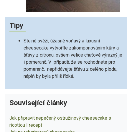
Tipy
Stejně svěží, úžasně voňavý a luxusní
cheesecake vytvoříte zakomponováním kůry a
šťávy z citronu, ovšem velice chuťově výrazný je
i pomeranč. V případě, že se rozhodnete pro
pomeranč, nepřidávejte šťávu z celého plodu,
náplň by byla příliš řídká.
Související články
Jak připravit nepečený ostružinový cheesecake s
ricottou | recept