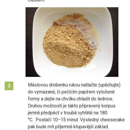
Máslovou drobenku rukou natlačte (upěchujte)
2
do vymazané, či pečícím papírem vyložené
formy a dejte na chvilku chladit do lednice.
Druhou možností je takto připravený korpus
jemně předpéct v troubě vyhřáté na 180
°C. Postačí 10–15 minut. Výsledný cheesecake
pak bude mít příjemně křupavější základ.