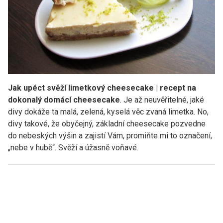
Jak upéct svěží limetkový cheesecake | recept na
dokonalý domácí cheesecake
. Je až neuvěřitelné, jaké
divy dokáže ta malá, zelená, kyselá věc zvaná limetka. No,
divy takové, že obyčejný, základní cheesecake pozvedne
do nebeských výšin a zajistí Vám, promiňte mi to označení,
„nebe v hubě“. Svěží a úžasně voňavé.