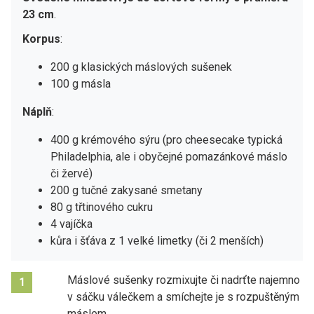
23 cm
.
Korpus
:
200 g klasických máslových sušenek
100 g másla
Náplň
:
400 g krémového sýru (pro cheesecake typická
Philadelphia, ale i obyčejné pomazánkové máslo
či žervé)
200 g tučné zakysané smetany
80 g třtinového cukru
4 vajíčka
kůra i šťáva z 1 velké limetky (či 2 menších)
Máslové sušenky rozmixujte či nadrťte najemno
1
v sáčku válečkem a smíchejte je s rozpuštěným
máslem.