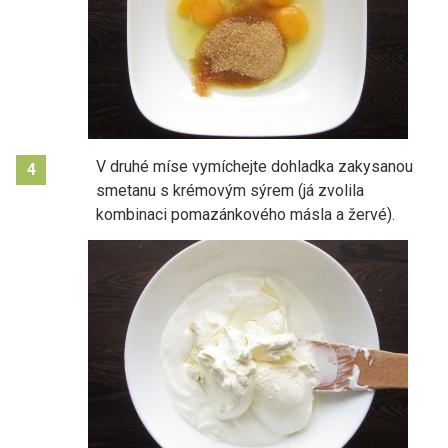
V druhé míse vymíchejte dohladka zakysanou
4
smetanu s krémovým sýrem (já zvolila
kombinaci pomazánkového másla a žervé).