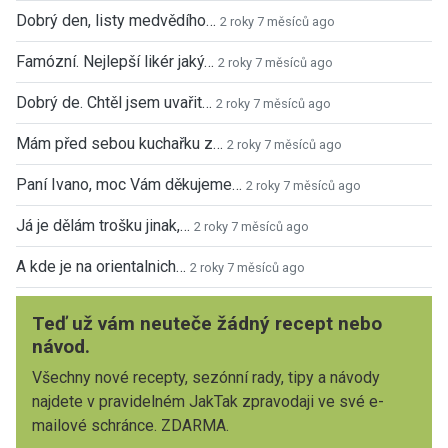
Dobrý den, listy medvědího…
2 roky 7 měsíců ago
Famózní. Nejlepší likér jaký…
2 roky 7 měsíců ago
Dobrý de. Chtěl jsem uvařit…
2 roky 7 měsíců ago
Mám před sebou kuchařku z…
2 roky 7 měsíců ago
Paní Ivano, moc Vám děkujeme…
2 roky 7 měsíců ago
Já je dělám trošku jinak,…
2 roky 7 měsíců ago
A kde je na orientalnich…
2 roky 7 měsíců ago
Teď už vám neuteče žádný recept nebo
návod.
Všechny nové recepty, sezónní rady, tipy a návody
najdete v pravidelném JakTak zpravodaji ve své e-
mailové schránce. ZDARMA.