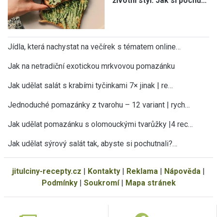
životní styl: Jak si pochu…
Jídla, která nachystat na večírek s tématem online…
Jak na netradiční exotickou mrkvovou pomazánku
Jak udělat salát s krabími tyčinkami 7× jinak | re…
Jednoduché pomazánky z tvarohu – 12 variant | rych…
Jak udělat pomazánku s olomouckými tvarůžky |4 rec…
Jak udělat sýrový salát tak, abyste si pochutnali?…
jitulciny-recepty.cz
|
Kontakty
|
Reklama
|
Nápověda
|
Podmínky
|
Soukromí
|
Mapa stránek