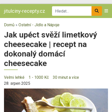
jitulciny-recepty.cz
Domů
»
Ostatní - Jídlo a Nápoje
Jak upéct svěží limetkový
cheesecake | recept na
dokonalý domácí
cheesecake
Velmi lehké
1 - 1000 Kč
30 minut a více
28. srpen 2025