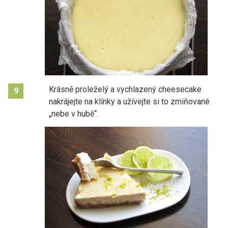
Krásně proleželý a vychlazený cheesecake
9
nakrájejte na klínky a užívejte si to zmiňované
„nebe v hubě“.