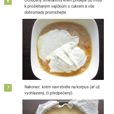
Ochucený smetanový krém přidejte do mísy
6
k prošlehaným vajíčkům s cukrem a vše
dohromady promíchejte.
Nakonec krém navrstvěte na korpus (ať už
7
vychlazený, či předpečený).