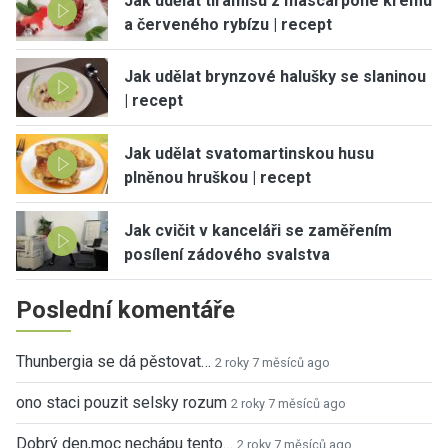
Jak udělat tiramisu z mascarpone krému
a červeného rybízu | recept
Jak udělat brynzové halušky se slaninou
| recept
Jak udělat svatomartinskou husu
plněnou hruškou | recept
Jak cvičit v kanceláři se zaměřením
posílení zádového svalstva
Poslední komentáře
Thunbergia se dá pěstovat…
2 roky 7 měsíců ago
ono staci pouzit selsky rozum
2 roky 7 měsíců ago
Dobrý den,moc nechápu tento…
2 roky 7 měsíců ago