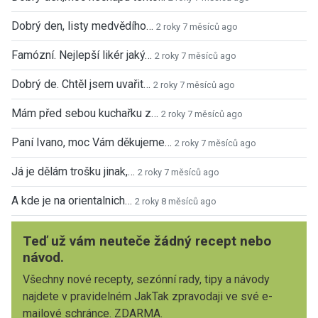
Dobrý den, listy medvědího…
2 roky 7 měsíců ago
Famózní. Nejlepší likér jaký…
2 roky 7 měsíců ago
Dobrý de. Chtěl jsem uvařit…
2 roky 7 měsíců ago
Mám před sebou kuchařku z…
2 roky 7 měsíců ago
Paní Ivano, moc Vám děkujeme…
2 roky 7 měsíců ago
Já je dělám trošku jinak,…
2 roky 7 měsíců ago
A kde je na orientalnich…
2 roky 8 měsíců ago
Teď už vám neuteče žádný recept nebo
návod.
Všechny nové recepty, sezónní rady, tipy a návody
najdete v pravidelném JakTak zpravodaji ve své e-
mailové schránce. ZDARMA.