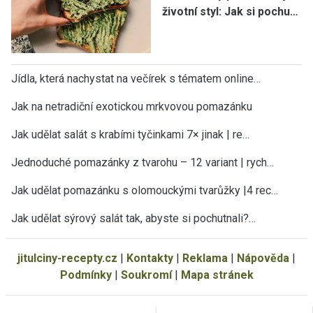
životní styl: Jak si pochu…
Jídla, která nachystat na večírek s tématem online…
Jak na netradiční exotickou mrkvovou pomazánku
Jak udělat salát s krabími tyčinkami 7× jinak | re…
Jednoduché pomazánky z tvarohu – 12 variant | rych…
Jak udělat pomazánku s olomouckými tvarůžky |4 rec…
Jak udělat sýrový salát tak, abyste si pochutnali?…
jitulciny-recepty.cz
|
Kontakty
|
Reklama
|
Nápověda
|
Podmínky
|
Soukromí
|
Mapa stránek