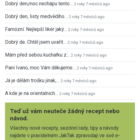
Dobrý den,moc nechápu tento…
2 roky 7 měsíců ago
Dobrý den, listy medvědího…
2 roky 7 měsíců ago
Famózní. Nejlepší likér jaký…
2 roky 7 měsíců ago
Dobrý de. Chtěl jsem uvařit…
2 roky 7 měsíců ago
Mám před sebou kuchařku z…
2 roky 7 měsíců ago
Paní Ivano, moc Vám děkujeme…
2 roky 7 měsíců ago
Já je dělám trošku jinak,…
2 roky 7 měsíců ago
A kde je na orientalnich…
2 roky 7 měsíců ago
Teď už vám neuteče žádný recept nebo
návod.
Všechny nové recepty, sezónní rady, tipy a návody
najdete v pravidelném JakTak zpravodaji ve své e-