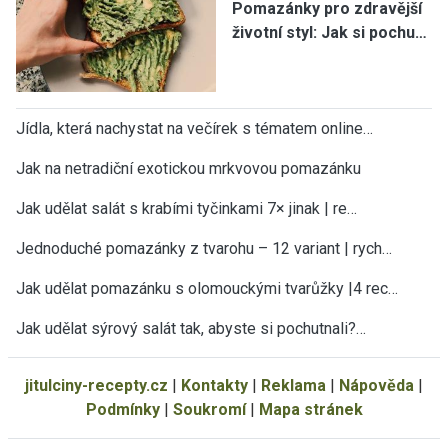
Pomazánky pro zdravější
životní styl: Jak si pochu…
Jídla, která nachystat na večírek s tématem online…
Jak na netradiční exotickou mrkvovou pomazánku
Jak udělat salát s krabími tyčinkami 7× jinak | re…
Jednoduché pomazánky z tvarohu – 12 variant | rych…
Jak udělat pomazánku s olomouckými tvarůžky |4 rec…
Jak udělat sýrový salát tak, abyste si pochutnali?…
jitulciny-recepty.cz
|
Kontakty
|
Reklama
|
Nápověda
|
Podmínky
|
Soukromí
|
Mapa stránek