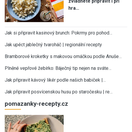
zvládnete připravit i při
hra…
Jak si připravit kasinový brunch: Pokrmy pro pohod…
Jak upéct jablečný tvaroháč | regionální recepty
Bramborové kroketky s makovou omáčkou podle Anuše…
Plněné vepřové žebírko: Báječný tip nejen na sváte…
Jak připravit kávový likér podle našich babiček |…
Jak připravit posvícenskou husu po staročesku | re…
pomazanky-recepty.cz