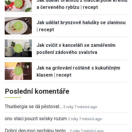
Jak udělat tiramisu z mascarpone krému
a červeného rybízu | recept
Jak udělat brynzové halušky se slaninou
| recept
Jak cvičit v kanceláři se zaměřením
posílení zádového svalstva
Jak na grilování roštěné s kukuřičným
klasem | recept
Poslední komentáře
Thunbergia se dá pěstovat…
2 roky 7 měsíců ago
ono staci pouzit selsky rozum
2 roky 7 měsíců ago
Dobrý den,moc nechápu tento…
2 roky 7 měsíců ago