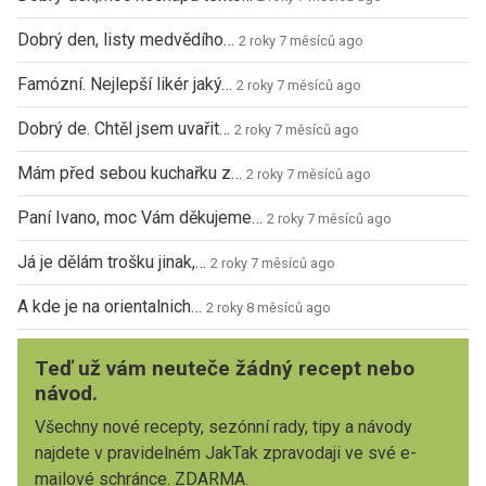
Dobrý den, listy medvědího…
2 roky 7 měsíců ago
Famózní. Nejlepší likér jaký…
2 roky 7 měsíců ago
Dobrý de. Chtěl jsem uvařit…
2 roky 7 měsíců ago
Mám před sebou kuchařku z…
2 roky 7 měsíců ago
Paní Ivano, moc Vám děkujeme…
2 roky 7 měsíců ago
Já je dělám trošku jinak,…
2 roky 7 měsíců ago
A kde je na orientalnich…
2 roky 8 měsíců ago
Teď už vám neuteče žádný recept nebo
návod.
Všechny nové recepty, sezónní rady, tipy a návody
najdete v pravidelném JakTak zpravodaji ve své e-
mailové schránce. ZDARMA.