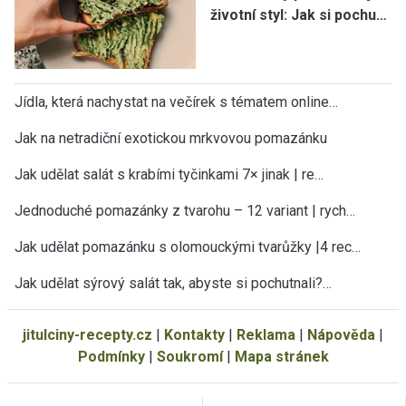
životní styl: Jak si pochu…
Jídla, která nachystat na večírek s tématem online…
Jak na netradiční exotickou mrkvovou pomazánku
Jak udělat salát s krabími tyčinkami 7× jinak | re…
Jednoduché pomazánky z tvarohu – 12 variant | rych…
Jak udělat pomazánku s olomouckými tvarůžky |4 rec…
Jak udělat sýrový salát tak, abyste si pochutnali?…
jitulciny-recepty.cz
|
Kontakty
|
Reklama
|
Nápověda
|
Podmínky
|
Soukromí
|
Mapa stránek