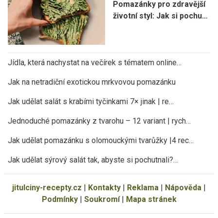
Pomazánky pro zdravější
životní styl: Jak si pochu…
Jídla, která nachystat na večírek s tématem online…
Jak na netradiční exotickou mrkvovou pomazánku
Jak udělat salát s krabími tyčinkami 7× jinak | re…
Jednoduché pomazánky z tvarohu – 12 variant | rych…
Jak udělat pomazánku s olomouckými tvarůžky |4 rec…
Jak udělat sýrový salát tak, abyste si pochutnali?…
jitulciny-recepty.cz
|
Kontakty
|
Reklama
|
Nápověda
|
Podmínky
|
Soukromí
|
Mapa stránek