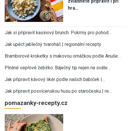
zvládnete připravit i při
hra…
Jak si připravit kasinový brunch: Pokrmy pro pohod…
Jak upéct jablečný tvaroháč | regionální recepty
Bramborové kroketky s makovou omáčkou podle Anuše…
Plněné vepřové žebírko: Báječný tip nejen na sváte…
Jak připravit kávový likér podle našich babiček |…
Jak připravit posvícenskou husu po staročesku | re…
pomazanky-recepty.cz