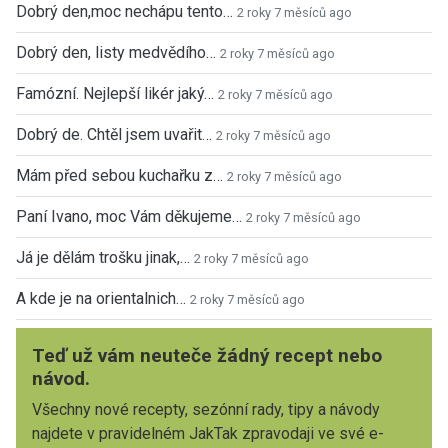
Dobrý den,moc nechápu tento…
2 roky 7 měsíců ago
Dobrý den, listy medvědího…
2 roky 7 měsíců ago
Famózní. Nejlepší likér jaký…
2 roky 7 měsíců ago
Dobrý de. Chtěl jsem uvařit…
2 roky 7 měsíců ago
Mám před sebou kuchařku z…
2 roky 7 měsíců ago
Paní Ivano, moc Vám děkujeme…
2 roky 7 měsíců ago
Já je dělám trošku jinak,…
2 roky 7 měsíců ago
A kde je na orientalnich…
2 roky 7 měsíců ago
Teď už vám neuteče žádný recept nebo
návod.
Všechny nové recepty, sezónní rady, tipy a návody
najdete v pravidelném JakTak zpravodaji ve své e-