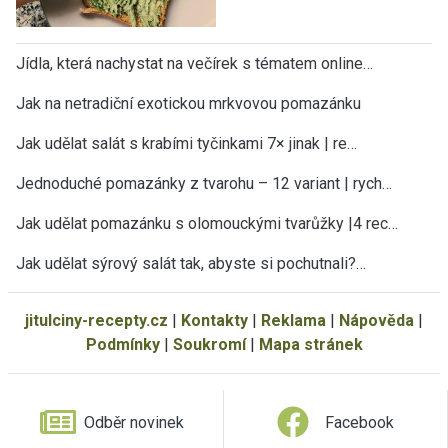
Jídla, která nachystat na večírek s tématem online…
Jak na netradiční exotickou mrkvovou pomazánku
Jak udělat salát s krabími tyčinkami 7× jinak | re…
Jednoduché pomazánky z tvarohu – 12 variant | rych…
Jak udělat pomazánku s olomouckými tvarůžky |4 rec…
Jak udělat sýrový salát tak, abyste si pochutnali?…
jitulciny-recepty.cz
|
Kontakty
|
Reklama
|
Nápověda
|
Podmínky
|
Soukromí
|
Mapa stránek
Odběr novinek
Facebook