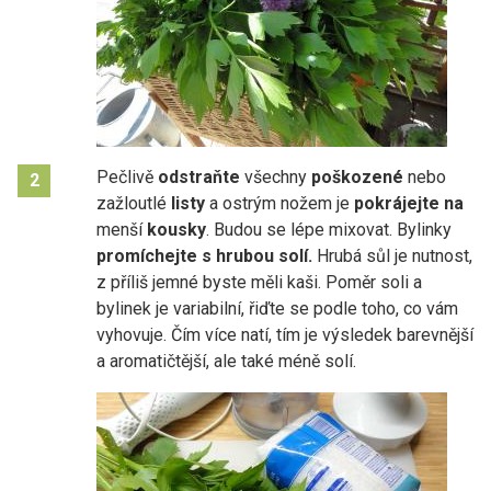
Pečlivě
odstraňte
všechny
poškozené
nebo
2
zažloutlé
listy
a ostrým nožem je
pokrájejte na
menší
kousky
. Budou se lépe mixovat. Bylinky
promíchejte s hrubou solí.
Hrubá sůl je nutnost,
z příliš jemné byste měli kaši. Poměr soli a
bylinek je variabilní, řiďte se podle toho, co vám
vyhovuje. Čím více natí, tím je výsledek barevnější
a aromatičtější, ale také méně solí.