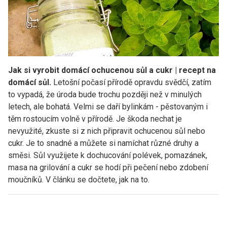
Jak si vyrobit domácí ochucenou sůl a cukr | recept na
domácí sůl.
Letošní počasí přírodě opravdu svědčí, zatím
to vypadá, že úroda bude trochu později než v minulých
letech, ale bohatá. Velmi se daří bylinkám - pěstovaným i
těm rostoucím volně v přírodě. Je škoda nechat je
nevyužité, zkuste si z nich připravit ochucenou sůl nebo
cukr. Je to snadné a můžete si namíchat různé druhy a
směsi. Sůl využijete k dochucování polévek, pomazánek,
masa na grilování a cukr se hodí při pečení nebo zdobení
moučníků. V článku se dočtete, jak na to.