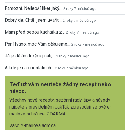
Famózní. Nejlepší likér jaký…
2 roky 7 měsíců ago
Dobrý de. Chtěl jsem uvařit…
2 roky 7 měsíců ago
Mám před sebou kuchařku z…
2 roky 7 měsíců ago
Paní Ivano, moc Vám děkujeme…
2 roky 7 měsíců ago
Já je dělám trošku jinak,…
2 roky 7 měsíců ago
A kde je na orientalnich…
2 roky 7 měsíců ago
Teď už vám neuteče žádný recept nebo
návod.
Všechny nové recepty, sezónní rady, tipy a návody
najdete v pravidelném JakTak zpravodaji ve své e-
mailové schránce. ZDARMA.
Vaše e-mailová adresa