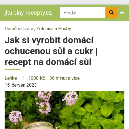
jitulciny-recepty.cz
Domů
»
Ovoce, Zelenina a Houby
Jak si vyrobit domácí
ochucenou sůl a cukr |
recept na domácí sůl
Lehké
1 - 1000 Kč
30 minut a více
15. červen 2023