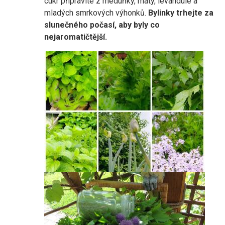
cukr připravíte z meduňky, máty, levandule a
mladých smrkových výhonků.
Bylinky trhejte za
slunečného počasí, aby byly co
nejaromatičtější.