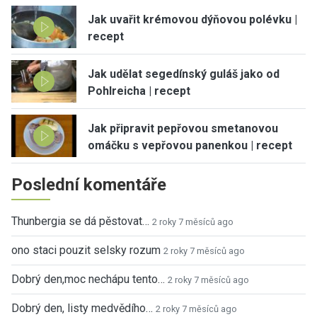
Jak uvařit krémovou dýňovou polévku |
recept
Jak udělat segedínský guláš jako od
Pohlreicha | recept
Jak připravit pepřovou smetanovou
omáčku s vepřovou panenkou | recept
Poslední komentáře
Thunbergia se dá pěstovat…
2 roky 7 měsíců ago
ono staci pouzit selsky rozum
2 roky 7 měsíců ago
Dobrý den,moc nechápu tento…
2 roky 7 měsíců ago
Dobrý den, listy medvědího…
2 roky 7 měsíců ago