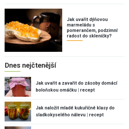
Jak uvařit dýňovou
marmeládu s
pomerančem, podzimní
radost do skleničky?
Dnes nejčtenější
Jak uvařit a zavařit do zásoby domácí
boloňskou omáčku | recept
Jak naložit mladé kukuřičné klasy do
sladkokyselého nálevu | recept