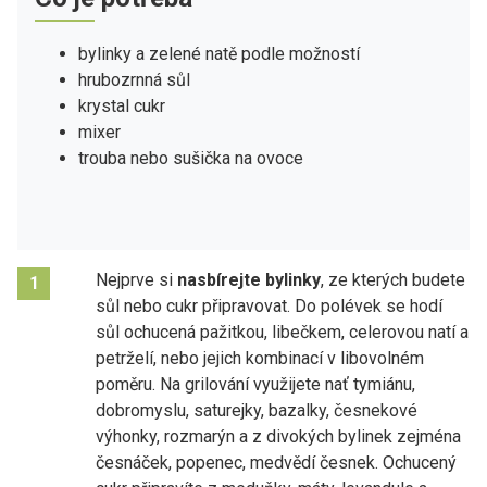
bylinky a zelené natě podle možností
hrubozrnná sůl
krystal cukr
mixer
trouba nebo sušička na ovoce
Nejprve si
nasbírejte bylinky
, ze kterých budete
1
sůl nebo cukr připravovat. Do polévek se hodí
sůl ochucená pažitkou, libečkem, celerovou natí a
petrželí, nebo jejich kombinací v libovolném
poměru. Na grilování využijete nať tymiánu,
dobromyslu, saturejky, bazalky, česnekové
výhonky, rozmarýn a z divokých bylinek zejména
česnáček, popenec, medvědí česnek. Ochucený