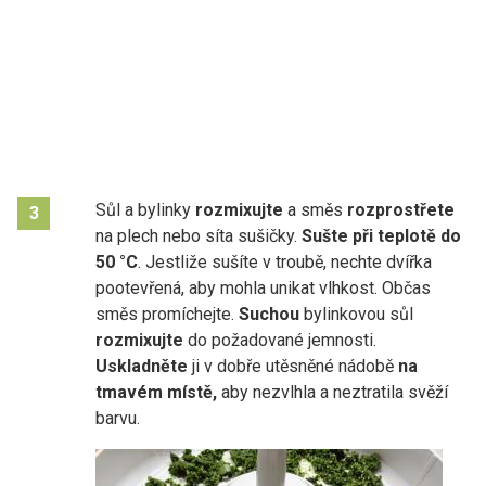
Sůl a bylinky
rozmixujte
a směs
rozprostřete
3
na plech nebo síta sušičky.
Sušte při teplotě do
50 °C
. Jestliže sušíte v troubě, nechte dvířka
pootevřená, aby mohla unikat vlhkost. Občas
směs promíchejte.
Suchou
bylinkovou sůl
rozmixujte
do požadované jemnosti.
Uskladněte
ji v dobře utěsněné nádobě
na
tmavém místě,
aby nezvlhla a neztratila svěží
barvu.