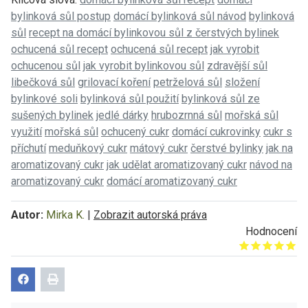
bylinková sůl postup
domácí bylinková sůl návod
bylinková
sůl
recept na domácí bylinkovou sůl z čerstvých bylinek
ochucená sůl recept
ochucená sůl recept
jak vyrobit
ochucenou sůl
jak vyrobit bylinkovou sůl
zdravější sůl
libečková sůl
grilovací koření
petrželová sůl
složení
bylinkové soli
bylinková sůl použití
bylinková sůl ze
sušených bylinek
jedlé dárky
hrubozrnná sůl
mořská sůl
využití
mořská sůl
ochucený cukr
domácí cukrovinky
cukr s
příchutí
meduňkový cukr
mátový cukr
čerstvé bylinky
jak na
aromatizovaný cukr
jak udělat aromatizovaný cukr
návod na
aromatizovaný cukr
domácí aromatizovaný cukr
Autor:
Mirka K.
|
Zobrazit autorská práva
Hodnocení
Give it 1/5
Give it 2/5
Give it 3/5
Give it 4/5
Give it 5/5