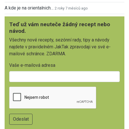
A kde je na orientalnich…
2 roky 7 měsíců ago
Teď už vám neuteče žádný recept nebo
návod.
Všechny nové recepty, sezónní rady, tipy a návody
najdete v pravidelném JakTak zpravodaji ve své e-
mailové schránce. ZDARMA.
Vaše e-mailová adresa