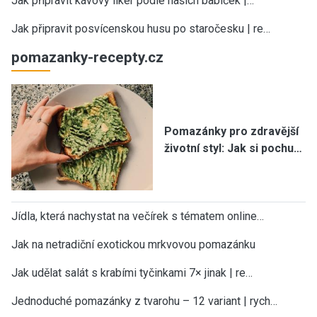
Jak připravit kávový likér podle našich babiček |…
Jak připravit posvícenskou husu po staročesku | re…
pomazanky-recepty.cz
Pomazánky pro zdravější
životní styl: Jak si pochu…
Jídla, která nachystat na večírek s tématem online…
Jak na netradiční exotickou mrkvovou pomazánku
Jak udělat salát s krabími tyčinkami 7× jinak | re…
Jednoduché pomazánky z tvarohu – 12 variant | rych…